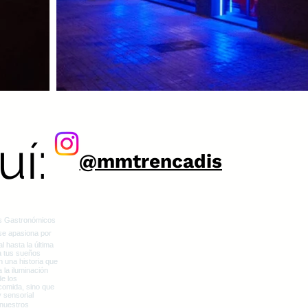
quí:
@mmtrencadis